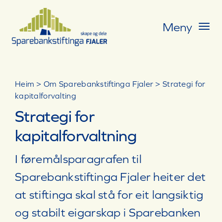
Skip
to
Meny
content
Gåvetildeling
Heim
>
Om Sparebankstiftinga Fjaler
>
Strategi for
kapitalforvalting
Historier
Strategi for
Om Sparebankstiftinga Fjaler
kapitalforvaltning
I føremålsparagrafen til
Kontakt oss
Sparebankstiftinga Fjaler heiter det
at stiftinga skal stå for eit langsiktig
og stabilt eigarskap i Sparebanken