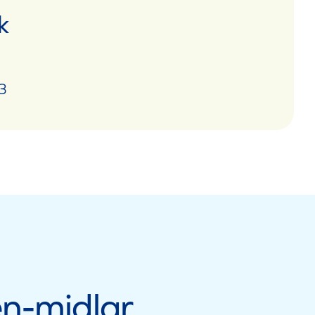
k
3
n-midlar