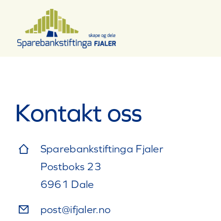
Skip
to
content
Kontakt oss
Sparebankstiftinga Fjaler
Postboks 23
6961 Dale
post@ifjaler.no