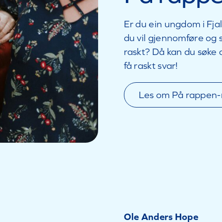
Er du ein ungdom i Fjal
du vil gjennomføre og 
raskt? Då kan du søke 
få raskt svar!
Les om På rappen-
Ole Anders Hope