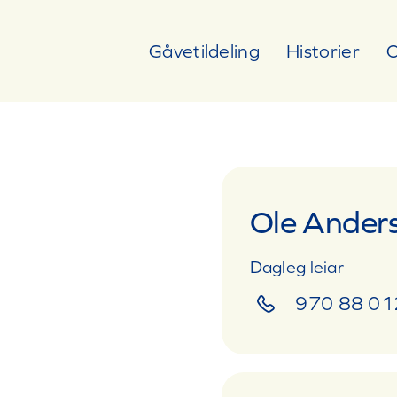
Gåvetildeling
Historier
O
Ole Ander
Dagleg leiar
970 88 01