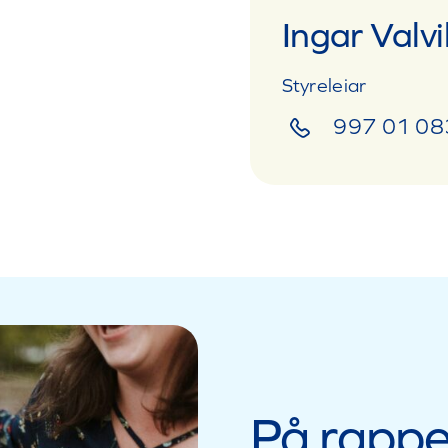
Ingar Valvi
Styreleiar
997 01 08
På rappe