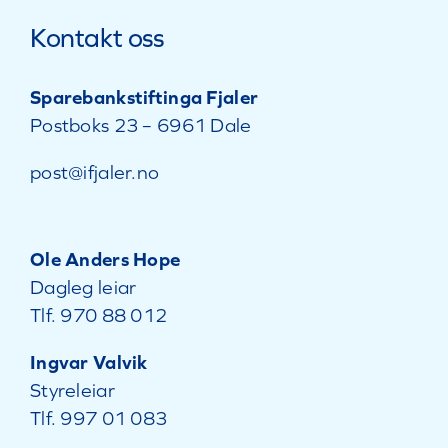
Kontakt oss
Sparebankstiftinga Fjaler
Postboks 23 – 6961 Dale
post@ifjaler.no
Ole Anders Hope
Dagleg leiar
Tlf.
970 88 012
Ingvar Valvik
Styreleiar
Tlf.
997 01 083