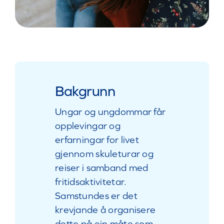
Bakgrunn
Ungar og ungdommar får
opplevingar og
erfarningar for livet
gjennom skuleturar og
reiser i samband
med
fritidsaktivitetar.
Samstundes er det
krevjande å organisere
dette på ein måte som