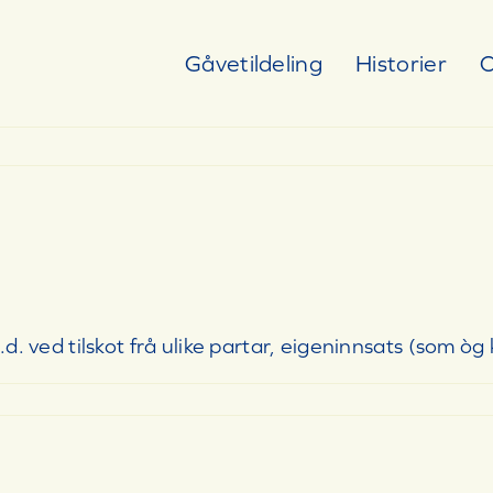
Gåvetildeling
Historier
O
 t.d. ved tilskot frå ulike partar, eigeninnsats (som 