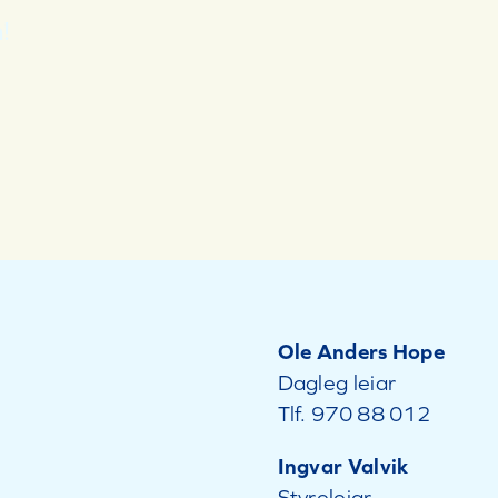
!
Ole Anders Hope
Dagleg leiar
Tlf.
970 88 012
Ingvar Valvik
Styreleiar