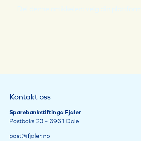
Del denne artikkelen: velg din plattform
Kontakt oss
Sparebankstiftinga Fjaler
Postboks 23 – 6961 Dale
post@ifjaler.no